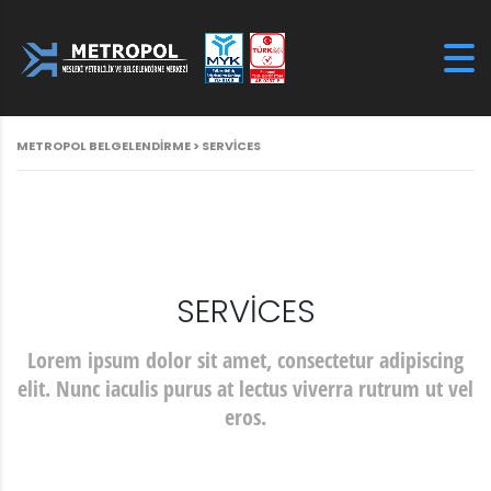
METROPOL BELGELENDIRME
>
SERVICES
SERVICES
Lorem ipsum dolor sit amet, consectetur adipiscing
elit. Nunc iaculis purus at lectus viverra rutrum ut vel
eros.