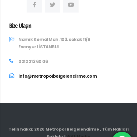
Bize Ulaşın
Namık Kemal Mah. 103. sokak 11/B
Esenyurt İSTANBUL
0212 213 60 06
info@metropolbelgelendirme.com
Telih hakkı;
2026
Metropol Belgelendirme , Tüm Hakları
Saklıdır |
Wift Media